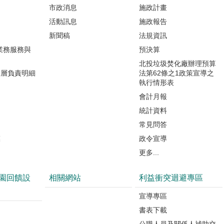
市政消息
施政計畫
活動訊息
施政報告
新聞稿
法規資訊
業務服務與
預決算
北投垃圾焚化廠辦理預算
分層負責明細
法第62條之1政策宣導之
執行情形表
會計月報
統計資料
常見問答
模
政令宣導
更多...
園回饋設
相關網站
利益衝突迴避專區
宣導專區
書表下載
公職人員及關係人補助交