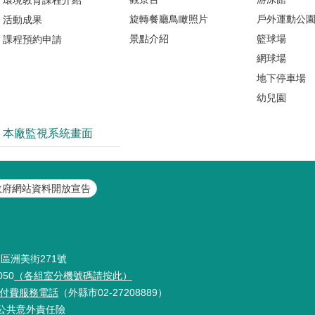
旋轉餐廳鳥瞰照片
戶外運動公
活動成果
景點介紹
籃球場
課程預約申請
網球場
地下停車場
幼兒園
本廠監視系統畫面
政府網站資料開放宣告
投區洲美街271號
050
（各組室分機號碼請按此）
9免付費服務電話
（外縣市02-27208889）
公共意外責任險