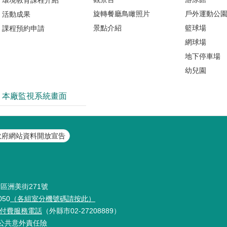
旋轉餐廳鳥瞰照片
戶外運動公
活動成果
景點介紹
籃球場
課程預約申請
網球場
地下停車場
幼兒園
本廠監視系統畫面
政府網站資料開放宣告
投區洲美街271號
050
（各組室分機號碼請按此）
9免付費服務電話
（外縣市02-27208889）
公共意外責任險