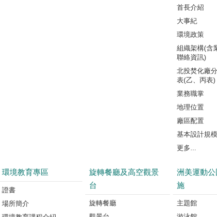
首長介紹
大事紀
環境政策
組織架構(含
聯絡資訊)
北投焚化廠
表(乙、丙表)
業務職掌
地理位置
廠區配置
基本設計規
更多...
環境教育專區
旋轉餐廳及高空觀景
洲美運動公
台
施
證書
旋轉餐廳
主題館
場所簡介
觀景台
游泳館
環境教育課程介紹