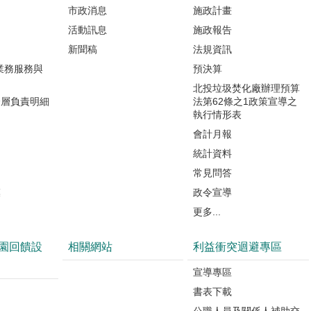
市政消息
施政計畫
活動訊息
施政報告
新聞稿
法規資訊
業務服務與
預決算
北投垃圾焚化廠辦理預算
分層負責明細
法第62條之1政策宣導之
執行情形表
會計月報
統計資料
常見問答
模
政令宣導
更多...
園回饋設
相關網站
利益衝突迴避專區
宣導專區
書表下載
公職人員及關係人補助交