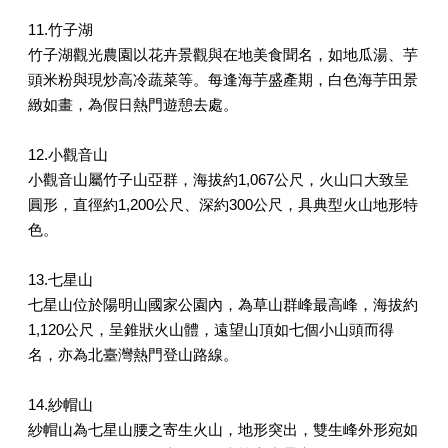
11.竹子湖
竹子湖觀光農園以花卉景觀與在地美食聞名，如地瓜湯、芋
頭米粉與現炒高冷蔬菜等。每逢海芋盛產期，白色海芋田景
緻如畫，為假日熱門遊憩去處。
12.小觀音山
小觀音山屬竹子山亞群，海拔約1,067公尺，火山口大致呈
圓形，直徑約1,200公尺、深約300公尺，具典型火山地形特
色。
13.七星山
七星山位於陽明山國家公園內，為草山群峰最高峰，海拔約
1,120公尺，呈錐狀火山體，遠望山頂如七個小山頭而得
名，亦為北臺灣熱門登山路線。
14.紗帽山
紗帽山為七星山腰之寄生火山，地形突出，雙生峰外形宛如