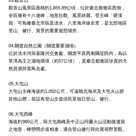
03.觀音山
觀音山風景區面積約1,855.89公頃，位於臺北都會區西側，
全區擁有十八連峰，地形壯觀、風景綺麗。登主峰「硬漢
嶺」可鳥瞰臺北市區及淡水、八里海岸線全景，是北部地區
登山、健行、賞景的重要遊憩場所。
04.關渡自然公園（關渡重要濕地）
位於淡水河與基隆河交會處、關渡平原西南隅堤防內，為以
草澤為主之濕地環境（約57公頃），是臺北都會區珍貴的天
然資源與賞鳥去處。
05.大屯山
大屯山主峰海拔約1,092公尺，可遠眺北海岸及大屯火山群
其他山體，並設有登山步道供民眾假日登山、健行。
06.大屯西峰
海拔約980公尺，與大屯南峰及中正山同屬火山活動後遺留
之地形，峰巒間步道相連，適合登山健行與欣賞視野景觀。