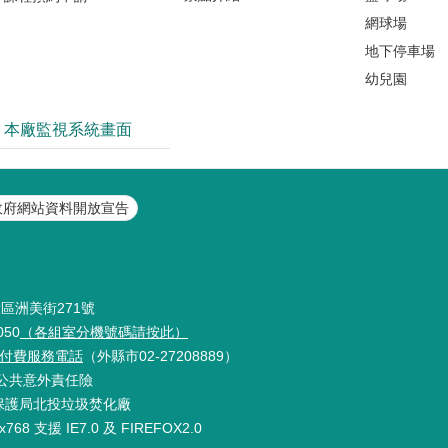
網球場
地下停車場
幼兒園
本廠監視系統畫面
政府網站資料開放宣告
投區洲美街271號
050
（各組室分機號碼請按此）
9免付費服務電話
（外縣市02-27208889）
公共意外責任險
保護局北投垃圾焚化廠
 支援 IE7.0 及 FIREFOX2.0