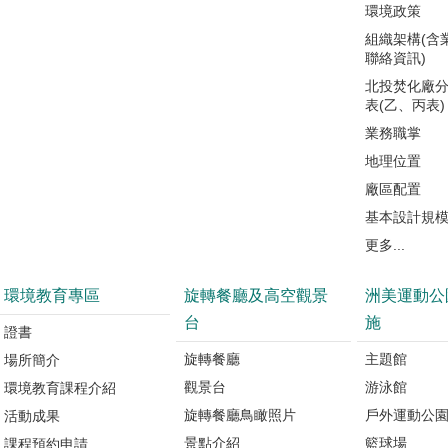
環境政策
組織架構(含
聯絡資訊)
北投焚化廠
表(乙、丙表)
業務職掌
地理位置
廠區配置
基本設計規
更多...
環境教育專區
旋轉餐廳及高空觀景
洲美運動公
台
施
證書
旋轉餐廳
主題館
場所簡介
觀景台
游泳館
環境教育課程介紹
旋轉餐廳鳥瞰照片
戶外運動公
活動成果
景點介紹
籃球場
課程預約申請