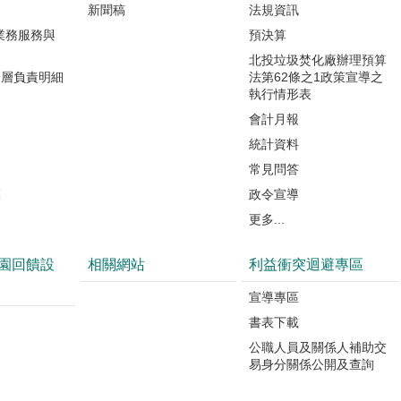
新聞稿
法規資訊
業務服務與
預決算
北投垃圾焚化廠辦理預算
分層負責明細
法第62條之1政策宣導之
執行情形表
會計月報
統計資料
常見問答
模
政令宣導
更多...
園回饋設
相關網站
利益衝突迴避專區
宣導專區
書表下載
公職人員及關係人補助交
易身分關係公開及查詢
園