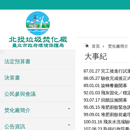
:::
跳到主要內容區塊
:::
首頁
焚化廠簡介
:::
大事紀
法定預算書
87.01.27
完工後進行試
決算書
88.05.27
驗收完成後正
89.01.01
旋轉餐廳開幕
92.01.03
飛灰固化／穩
公民參與會議
93.07.17
回饋設施開幕
95.05.15
堆肥廚餘緊急
焚化廠簡介
99.09.01 堆肥廚餘
100.01.16 飛灰水洗
公告資訊
107.08.23 取得