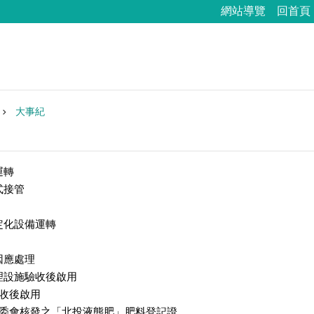
網站導覽
回首頁
大事紀
運轉
式接管
定化設備運轉
因應處理
前處理設施驗收後啟用
場驗收後啟用
行政院農委會核發之「北投液態肥」肥料登記證