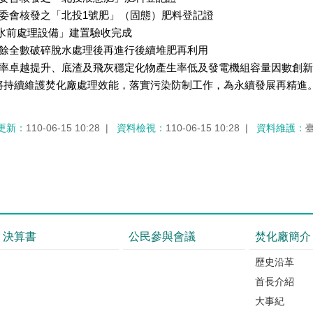
行政院農委會核發之「北投1號肥」（固態）肥料登記證
破碎脫水前處理設備」建置驗收完成
廠堆肥廚餘全數破碎脫水處理後再進行後續堆肥再利用
率卓越提升、底渣及飛灰穩定化物產生率低及發電機組容量因數創新
將持續維護焚化廠處理效能，落實污染防制工作，為永續發展再精進
更新：
110-06-15 10:28
資料檢視：
110-06-15 10:28
資料維護：
決算書
公民參與會議
焚化廠簡介
歷史沿革
首長介紹
大事紀