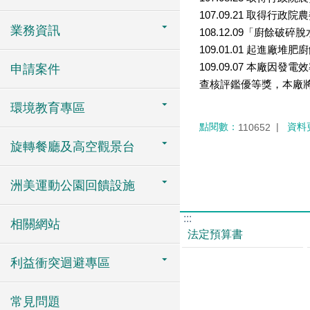
107.09.21 取得
業務資訊
108.12.09「廚餘
109.01.01 起進
109.09.07
本廠因發電效
申請案件
查核評鑑優等獎，本廠
環境教育專區
點閱數：
資料
110652
旋轉餐廳及高空觀景台
洲美運動公園回饋設施
:::
相關網站
法定預算書
利益衝突迴避專區
常見問題