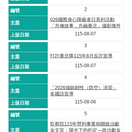
2
026國際身心障礙者日系列活動
「共擁故事，共融臺北」攝影徵件
115-08-07
3
打詐臺北隊115年8月反詐宣導
115-08-07
4
「2026城鎮韌性（防空）演習」
多國語宣導
115-08-06
5
監察院115年營利事業捐贈政治獻
金文宣：陽光下的約定—政治獻金