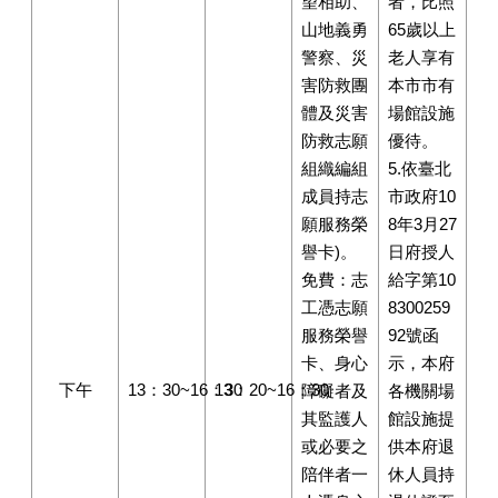
望相助、
者，比照
山地義勇
65歲以上
警察、災
老人享有
害防救團
本市市有
體及災害
場館設施
防救志願
優待。
組織編組
5.依臺北
成員持志
市政府10
願服務榮
8年3月27
譽卡)。
日府授人
免費：志
給字第10
工憑志願
8300259
服務榮譽
92號函
卡、身心
示，本府
下午
13：30~16：30
13：20~16：30
障礙者及
各機關場
其監護人
館設施提
或必要之
供本府退
陪伴者一
休人員持