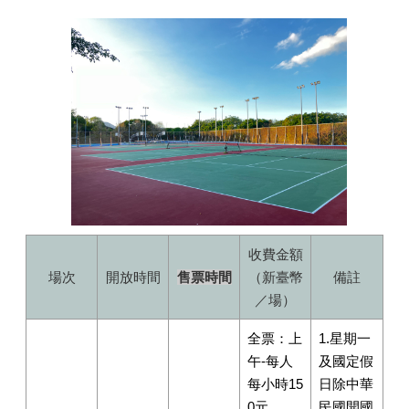
收費金額
場次
開放時間
售票時間
（新臺幣
備註
／場）
全票：上
1.星期一
午-每人
及國定假
每小時15
日除中華
0元、
民國開國