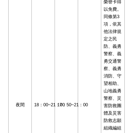
榮譽卡得
以免費。
同條第3
項，依其
他法律規
定之民
防、義勇
警察、義
勇交通警
察、義勇
消防、守
望相助、
山地義勇
警察、災
夜間
18：00~21：00
17：50~21：00
害防救團
體及災害
防救志願
組織編組