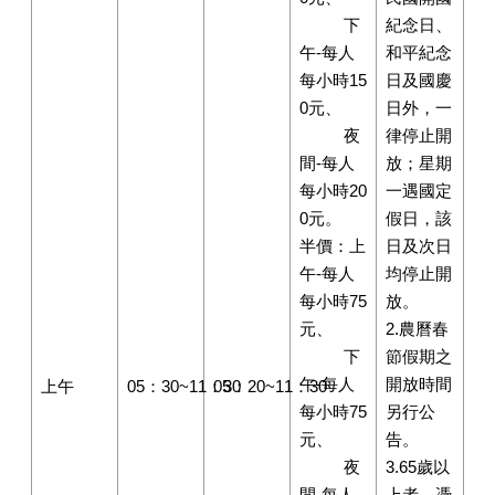
下
紀念日、
午-每人
和平紀念
每小時15
日及國慶
0元、
日外，一
夜
律停止開
間-每人
放；星期
每小時20
一遇國定
0元。
假日，該
半價：上
日及次日
午-每人
均停止開
每小時75
放。
元、
2.農曆春
下
節假期之
午-每人
開放時間
上午
05：30~11：30
05：20~11：30
每小時75
另行公
元、
告。
夜
3.65歲以
間-每人
上者，憑