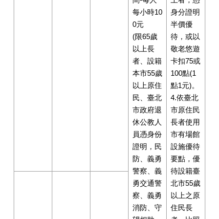
每小時10
身分證明
0元
半價優
(限65歲
待，或以
以上長
敬老悠遊
者、設籍
卡扣75或
本市55歲
100點(1
以上原住
點1元)。
民、臺北
4.依臺北
市政府退
市原住民
休公教人
長者使用
員憑身份
市有場館
證明，民
設施優待
防、義勇
要點，優
警察、義
待設籍臺
勇交通警
北市55歲
察、義勇
以上之原
消防、守
住民長