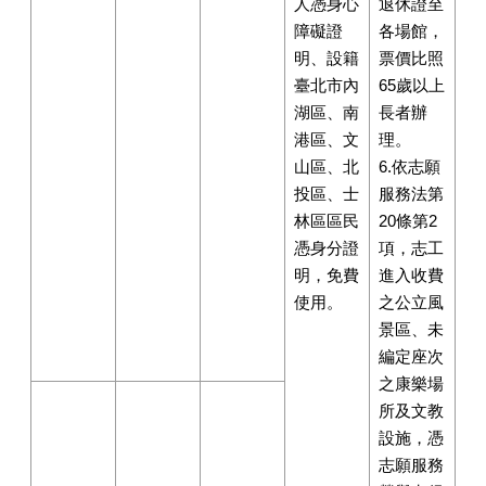
人憑身心
退休證至
障礙證
各場館，
明、設籍
票價比照
臺北市內
65歲以上
湖區、南
長者辦
港區、文
理。
山區、北
6.依志願
投區、士
服務法第
林區區民
20條第2
憑身分證
項，志工
明，免費
進入收費
使用。
之公立風
景區、未
編定座次
之康樂場
所及文教
設施，憑
志願服務